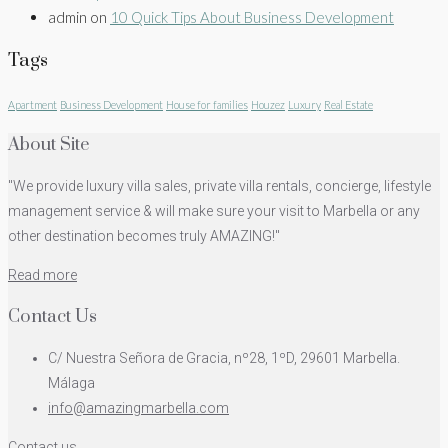
admin
on
10 Quick Tips About Business Development
Tags
Apartment
Business Development
House for families
Houzez
Luxury
Real Estate
About Site
"We provide luxury villa sales, private villa rentals, concierge, lifestyle
management service & will make sure your visit to Marbella or any
other destination becomes truly AMAZING!"
Read more
Contact Us
C/ Nuestra Señora de Gracia, nº28, 1ºD, 29601 Marbella.
Málaga
info@amazingmarbella.com
Contact us