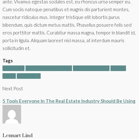
ante. Vivamus egestas sodales est, eu rhoncus urna semper eu.
Cum sociis natoque penatibus et magnis dis parturient montes,
nascetur ridiculus mus. Integer tristique elit lobortis purus
bibendum, quis dictum metus mattis. Phasellus posuere felis sed
eros porttitor mattis. Curabitur massa magna, tempor in blandit id,
porta in ligula. Aliquam laoreet nisl massa, at interdum mauris
sollicitudin et.
Tags
Apartment
Business Development
House for families
Houzez
Luxury
Real Estate
Next Post
5 Tools Everyone In The Real Estate Industry Should Be Using
Lennart Lind