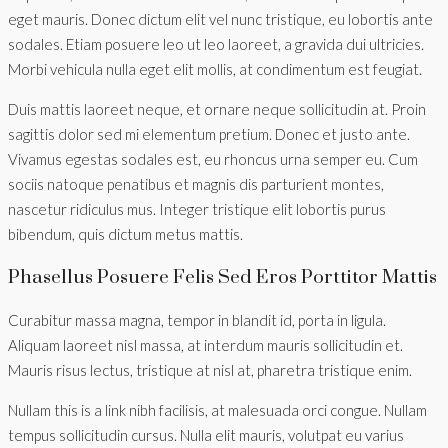
eget mauris. Donec dictum elit vel nunc tristique, eu lobortis ante
sodales. Etiam posuere leo ut leo laoreet, a gravida dui ultricies.
Morbi vehicula nulla eget elit mollis, at condimentum est feugiat.
Duis mattis laoreet neque, et ornare neque sollicitudin at. Proin
sagittis dolor sed mi elementum pretium. Donec et justo ante.
Vivamus egestas sodales est, eu rhoncus urna semper eu. Cum
sociis natoque penatibus et magnis dis parturient montes,
nascetur ridiculus mus. Integer tristique elit lobortis purus
bibendum, quis dictum metus mattis.
Phasellus Posuere Felis Sed Eros Porttitor Mattis
Curabitur massa magna, tempor in blandit id, porta in ligula.
Aliquam laoreet nisl massa, at interdum mauris sollicitudin et.
Mauris risus lectus, tristique at nisl at, pharetra tristique enim.
Nullam this is a link nibh facilisis, at malesuada orci congue. Nullam
tempus sollicitudin cursus. Nulla elit mauris, volutpat eu varius